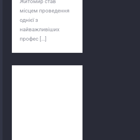
Житомир став
місцем проведення
однієї з
найважливіших
профес [...]
Компанія «Магія