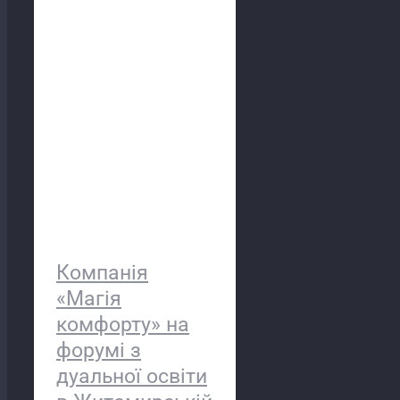
комфорту» на форумі з
дуальної освіти в
Житомирській
політехніці
Компанія
«Магія
комфорту» на
форумі з
дуальної освіти