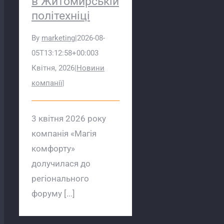
в Житомирській
політехніці
By
marketing
|
2026-08-
05T13:12:58+00:00
3
Квітня, 2026
|
Новини
компанії
|
3 квітня 2026 року
компанія «Магія
комфорту»
долучилася до
регіонального
форуму [...]