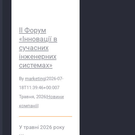
ІІ Форум
«Інновації в
сучасних
інженерних
системах»
By
marketing
|
2026-07-
18T11:39:46+00:00
7
Травня, 2026
|
Новини
компанії
|
У травні 2026 року