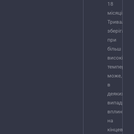
18
місяців.
Тривале
зберігання
при
більш
високій
температур
може,
в
деяких
випадках,
вплинути
на
кінцеві