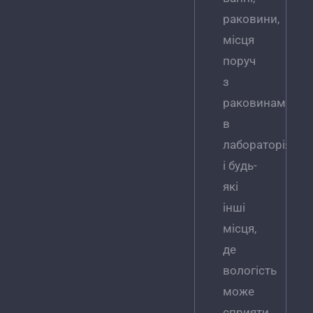
раковини,
місця
поруч
з
раковинами
в
лабораторіях
і будь-
які
інші
місця,
де
вологість
може
сприяти