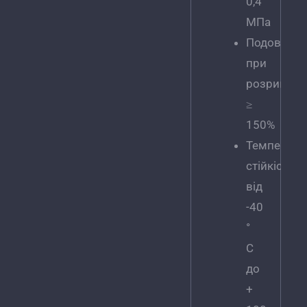
0,4
МПа
Подовжен
при
розриві
≥
150%
Температу
стійкість
від
-40
°
C
до
+