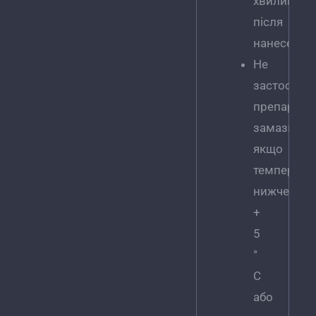
хвилин
після
нанесення.
Не
застосову
препарат
замазку,
якщо
температу
нижче
+
5
°
C
або