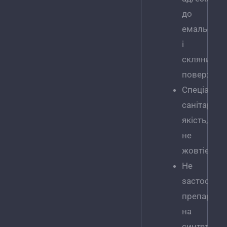
до
емальован
і
скляних
поверхонь
Спеціальн
санітарну
якість,
не
жовтіє
Не
застосову
препарат
на
синтетични