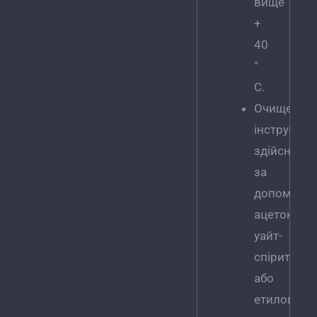
вище
+
40
°
C.
Очищення
інструмент
здійснюєт
за
допомого
ацетону,
уайт-
спіриту
або
етилового