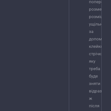
попереднь
розмежув
розміщенн
ущільненн
за
допомого
клейкої
стрічки,
яку
треба
буде
зняти
відразу
ж
після