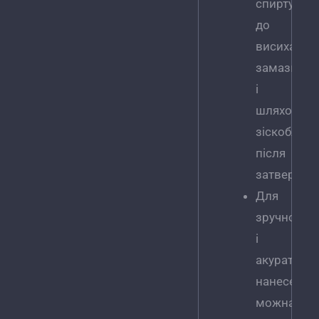
спирту
до
висихання
замазки
і
шляхом
зіскоблюв
після
затвердінн
Для
зручності
і
акуратног
нанесення
можна