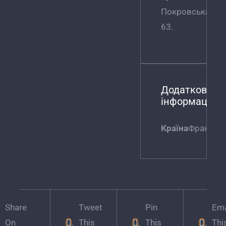
Покровська,
63.
Додаткова
інформація
Країна
Франція
Share
Tweet
Pin
Ema
On
This
This
Thi