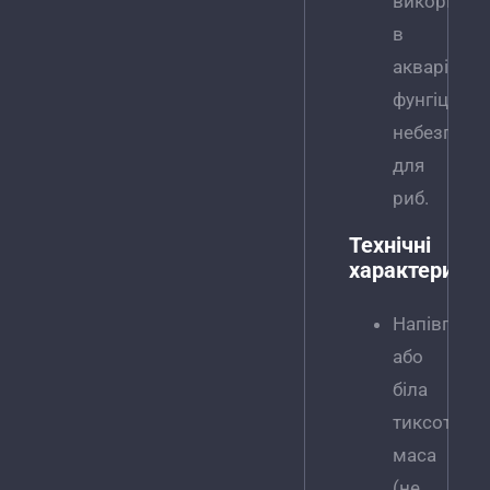
використо
в
акваріумах
фунгіциди
небезпечні
для
риб.
Технічні
характеристи
Напівпроз
або
біла
тиксотроп
маса
(не