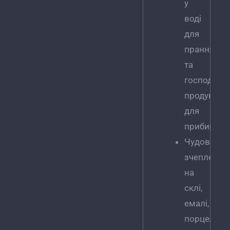
у
воді
для
прання
та
господарс
продуктам
для
прибиранн
Чудове
зчеплення
на
склі,
емалі,
порцеляні.