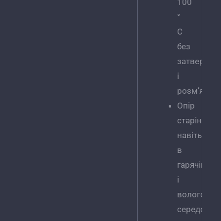
100
°
C
без
затвердін
і
розм’якше
Опір
старіння
навіть
в
гарячій
і
вологому
середовищ