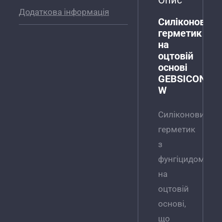
Опис
Додаткова інформація
Силіконовий
герметик
на
оцтовій
основі
GEBSICONE
W
Силіконовий
герметик
з
фунгіцидом
на
оцтовій
основі,
що