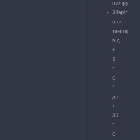
поліруванн
Зберігати
при
температур
від
+
5
°
C
°
до
+
30
°
C