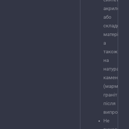
акрилових
або
складових
матеріалах
а
також
на
натуральн
каменях
(мармур,
граніт
після
випробува
Не