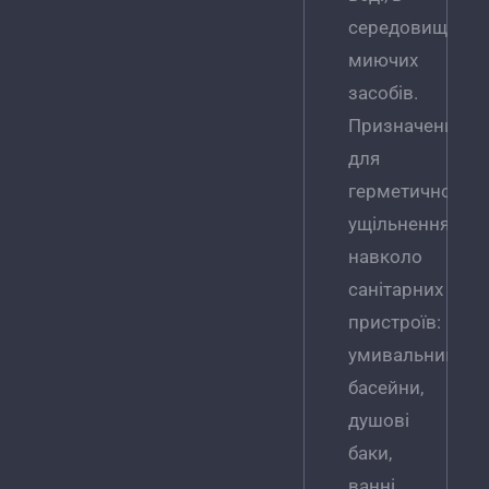
середовищі
миючих
засобів.
Призначений
для
герметичного
ущільнення
навколо
санітарних
пристроїв:
умивальники,
басейни,
душові
баки,
ванні,