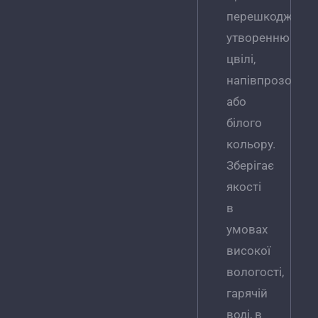
перешкоджає
утворенню
цвілі,
напівпрозорий
або
білого
кольору.
Зберігає
якості
в
умовах
високої
вологості,
гарячій
воді, в