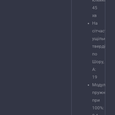
45
хв
На
сітчастому
ущільненні
твердість
по
Шору,
A:
19
Модуль
пружності
при
100%: