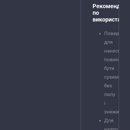
Рекомендації
по
використанн
Поверхні
для
нанесення
повинні
бути
сухими,
без
пилу
і
знежирени
Для
надто