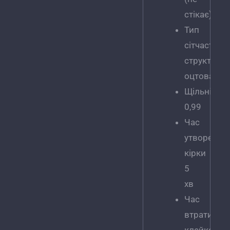
стікає)
Тип
сітчастої
структури:
оцтова
Щільність
0,99
Час
утворення
кірки
5
хв
Час
втрати
клейкості