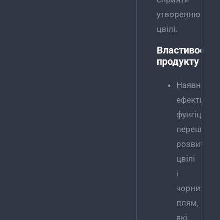
утворенню
цвілі.
Властивості
продукту
Наявність
ефективно
фунгіциду
перешкод
розвитку
цвілі
і
чорних
плям,
які