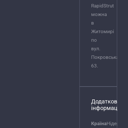
RapidStrut
можна
в
Житомирі
по
вул.
Покровська,
63.
Додаткова
інформація
Країна
Нідерла