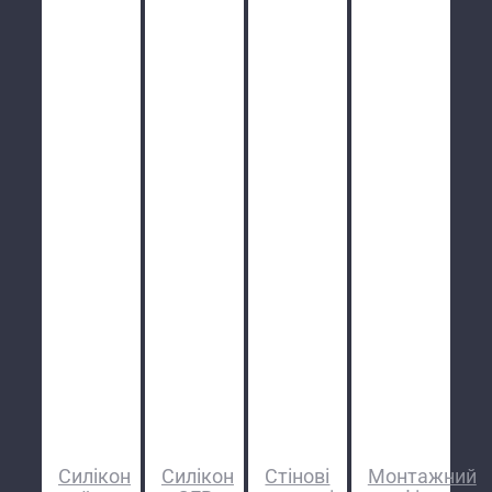
/
/
/
/
Силікон
Силікон
Стінові
Монтажний