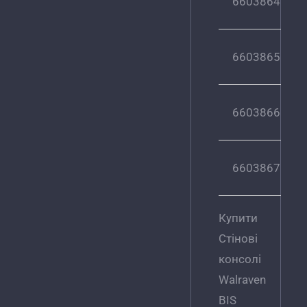
6603864
6603865
6603866
6603867
Купити
Стінові
консолі
Walraven
BIS