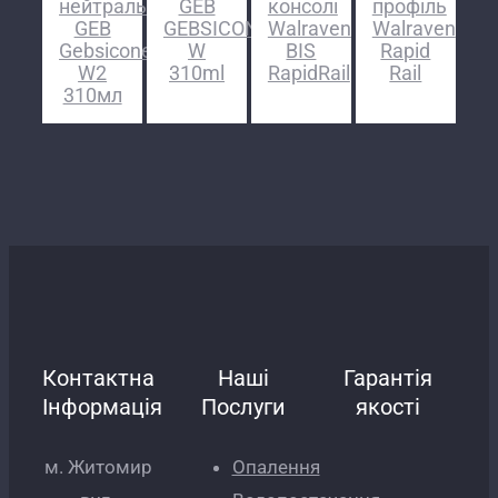
нейтральний
GEB
консолі
профіль
GEB
GEBSICONE
Walraven
Walraven
Gebsicone
W
BIS
Rapid
W2
310ml
RapidRail
Rail
310мл
Контактна
Наші
Гарантія
Інформація
Послуги
якості
м. Житомир
Опалення