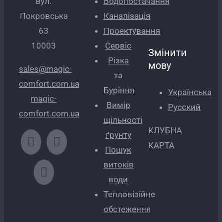
вул.
Водопостачання
Покровська
Каналізація
63
Проектування
10003
Сервіс
Змінити
Різка
мову
sales@magic-
та
comfort.com.ua
Буріння
Українська
magic-
Вимір
Русский
comfort.com.ua
щільності
КЛУБНА
ґрунту
КАРТА
Пошук
витоків
води
Тепловізійне
обстеження