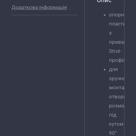
Опис
Додаткова інформація
опорна
пластина
з
приварни
Strut-
профілем
для
зручності
монтажні
отвори
розміщені
під
кутом
90°