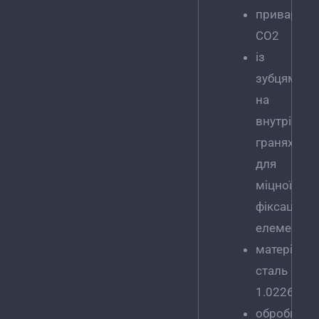
приварени
CO2
із
зубцями
на
внутрішніх
гранях
для
міцної
фіксації
елементів
матеріал:
сталь
1.0226
обробка