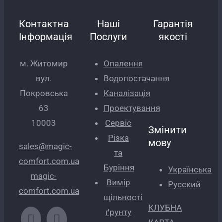
Контактна
Наші
Гарантія
Інформація
Послуги
якості
м. Житомир
Опалення
вул.
Водопостачання
Покровська
Каналізація
63
Проектування
10003
Сервіс
Змінити
Різка
мову
sales@magic-
та
comfort.com.ua
Буріння
Українська
magic-
Вимір
Русский
comfort.com.ua
щільності
КЛУБНА
ґрунту