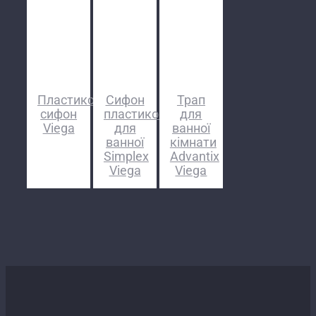
Пластиковий
Сифон
Трап
сифон
пластиковий
для
Viega
для
ванної
ванної
кімнати
Simplex
Advantix
Viega
Viega