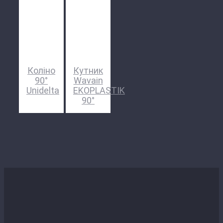
Коліно
Кутник
90°
Wavain
Unidelta
EKOPLASTIK
90°