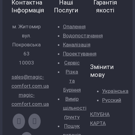
Контактна
Наші
Гарантія
Інформація
Послуги
якості
м. Житомир
Опалення
вул.
Водопостачання
Покровська
Каналізація
63
Проектування
10003
Сервіс
Змінити
Різка
мову
sales@magic-
та
comfort.com.ua
Буріння
Українська
magic-
Вимір
Русский
comfort.com.ua
щільності
КЛУБНА
ґрунту
КАРТА
Пошук