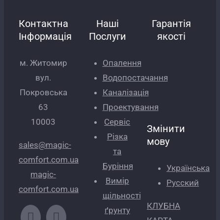
Контактна
Наші
Гарантія
Інформація
Послуги
якості
м. Житомир
Опалення
вул.
Водопостачання
Покровська
Каналізація
63
Проектування
10003
Сервіс
Змінити
Різка
мову
sales@magic-
та
comfort.com.ua
Буріння
Українська
magic-
Вимір
Русский
comfort.com.ua
щільності
КЛУБНА
ґрунту