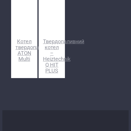
Котел
Твердопаливний
твердопаливний
котел
ATON
–
Multi
Heiztechnik
Q HIT
PLUS