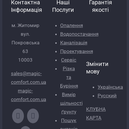
Контактна
Наші
Гарантія
Інформація
Послуги
якості
м. Житомир
Опалення
вул.
Водопостачання
Покровська
Каналізація
63
Проектування
10003
Сервіс
Змінити
Різка
мову
sales@magic-
та
comfort.com.ua
Буріння
Українська
magic-
Вимір
Русский
comfort.com.ua
щільності
КЛУБНА
ґрунту
КАРТА
Пошук