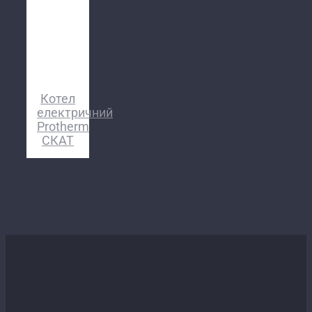
Котел
електричний
Protherm
СКАТ