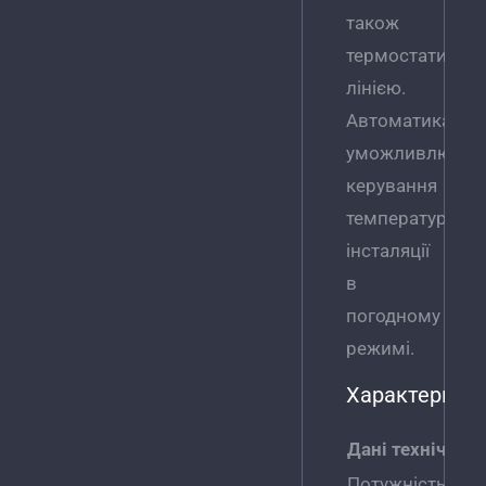
також
термостатично
лінією.
Автоматика
уможливлює
керування
температурою
інсталяції
в
погодному
режимі.
Характерист
Дані технічні
Потужність