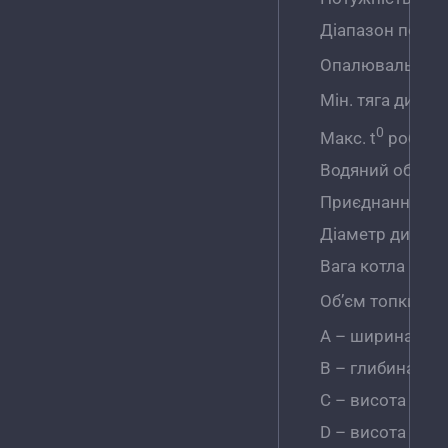
Діапазон потуж
Опалювальна 
Мін. тяга димох
0
Макс. t
роботи
Водяний об’єм
Приєднання до і
Діаметр димох
Вага котла
Об’єм топки
А – ширина
В – глибина
С – висота
D – висота до ос