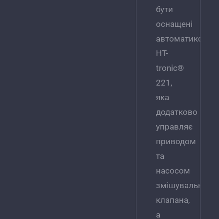
бути
оснащені
автоматикою
HT-
tronic®
221,
яка
додатково
управляє
приводом
та
насосом
змішувального
клапана,
а