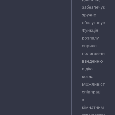
забезпечує
зручне
обслуговування
Функція
розпалу
сприяє
полегшенному
введенню
в дію
котла.
Можливість
співпраці
з
кімнатним