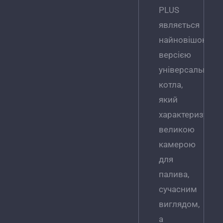
PLUS
являється
найновішою
версією
універсального
котла,
який
характеризуєть
великою
камерою
для
палива,
сучасним
виглядом,
а