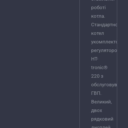
роботі
котла.
Стандартно
котел
укомплектован
регулятором
HT-
tronic®
220 з
обслуговуванн
ГВП.
Великий,
двох
рядковий
дисплей,