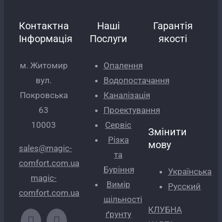
Контактна
Наші
Гарантія
Інформація
Послуги
якості
м. Житомир
Опалення
вул.
Водопостачання
Покровська
Каналізація
63
Проектування
10003
Сервіс
Змінити
Різка
мову
sales@magic-
та
comfort.com.ua
Буріння
Українська
magic-
Вимір
Русский
comfort.com.ua
щільності
КЛУБНА
ґрунту