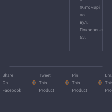
Житомирі
по
вул.
Покровська,
63.
Share
Tweet
Pin
Ema
On
This
This
Thi
Facebook
Product
Product
Pro