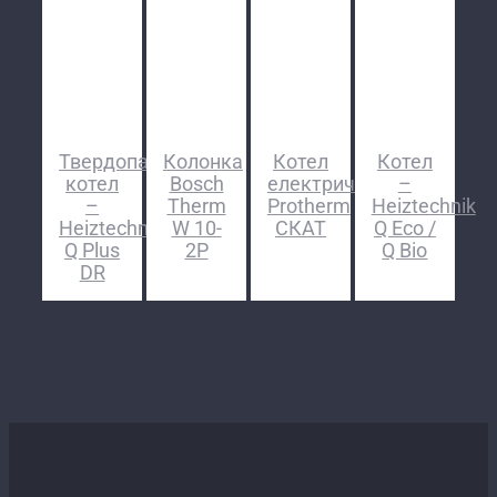
Твердопаливний
Колонка
Котел
Котел
котел
Bosch
електричний
–
–
Therm
Protherm
Heiztechnik
Heiztechnik
W 10-
СКАТ
Q Eco /
Q Plus
2Р
Q Bio
DR