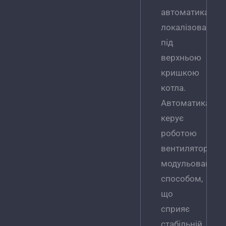
автоматика
локалізовані
під
верхньою
кришкою
котла.
Автоматика
керує
роботою
вентилятора
модульованим
способом,
що
сприяє
стабільній