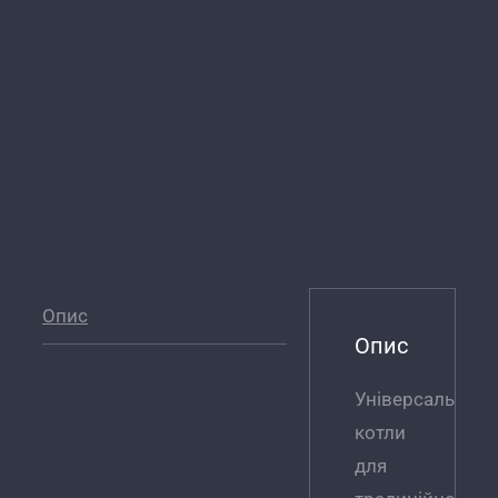
Опис
Опис
Універсальні
котли
для