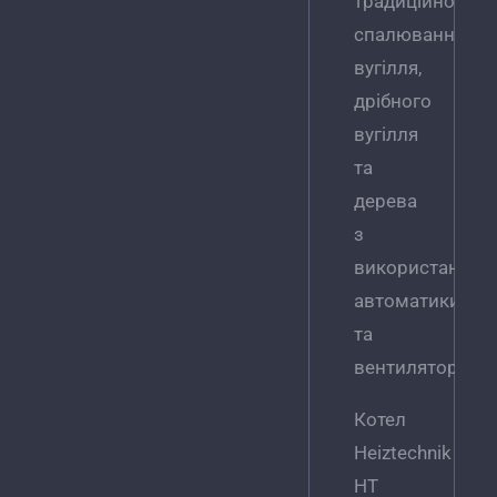
традиційного
спалювання
вугілля,
дрібного
вугілля
та
дерева
з
використанням
автоматики
та
вентилятора.
Котел
Heiztechnik
HT