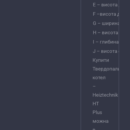
E – висота до о
F –висота до о
G – ширина топ
H – висота топ
І – глибина топ
J – висота отв
Купити
Твердопаливни
котел
–
Heiztechnik
HT
Plus
можна
в