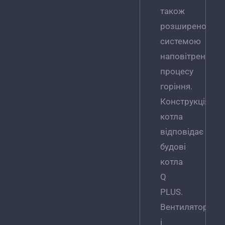
також
розширеною
системою
наповітрення
процесу
горіння.
Конструкція
котла
відповідає
будові
котла
Q
PLUS.
Вентилятор
і