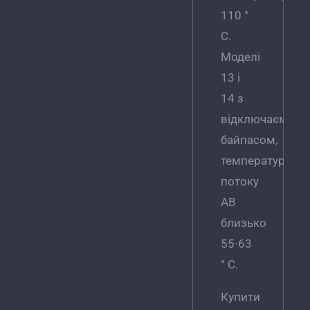
110 °
С.
Моделі
13 і
14 з
відключаємим
байпасом,
температура
потоку
АВ
близько
55-63
° C.
Купити