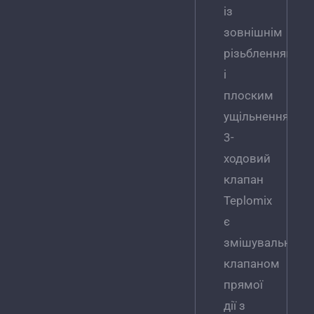
із
зовнішнім
різьбленням
і
плоским
ущільненням.
3-
ходовий
клапан
Teplomix
є
змішувальним
клапаном
прямої
дії з