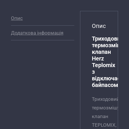
Опис
Опис
Додаткова інформація
Триходовий
термозмішув
клапан
Herz
Teplomix
з
відключаєми
байпасом
Триходовий
термозмішувал
клапан
TEPLOMIX,