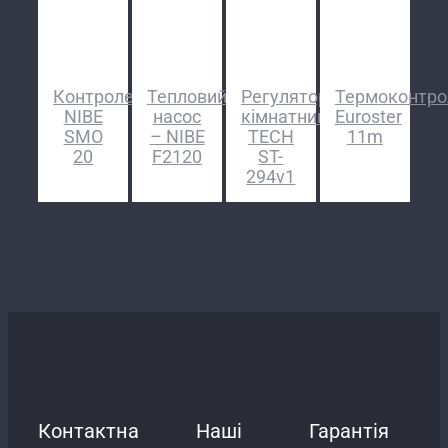
Контролер
Тепловий
Регулятор
Термоконтро
NIBE
насос
кімнатний
Euroster
SMO
– NIBE
TECH
11m
20
F2120
ST-
294v1
Контактна
Наші
Гарантія