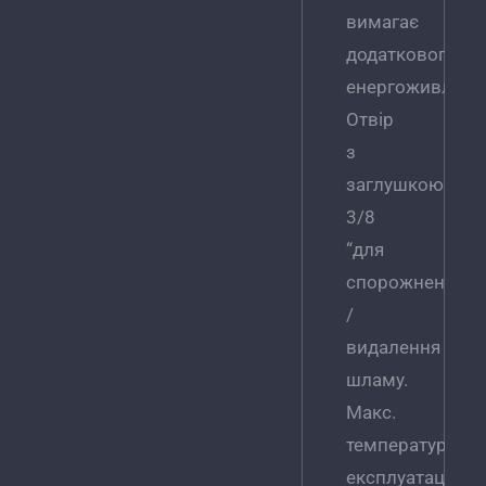
вимагає
додаткового
енергоживленн
Отвір
з
заглушкою
3/8
“для
спорожнення
/
видалення
шламу.
Макс.
температура
експлуатації