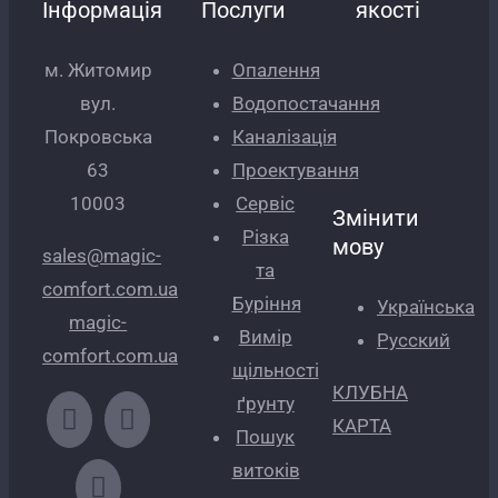
Інформація
Послуги
якості
м. Житомир
Опалення
вул.
Водопостачання
Покровська
Каналізація
63
Проектування
10003
Сервіс
Змінити
Різка
мову
sales@magic-
та
comfort.com.ua
Буріння
Українська
magic-
Вимір
Русский
comfort.com.ua
щільності
КЛУБНА
ґрунту
КАРТА
Пошук
витоків