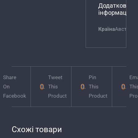
Додаткова
інформація
Країна
Австрія
Share
Tweet
Pin
Ema
On
This
This
Thi
Facebook
Product
Product
Pro
Схожі товари