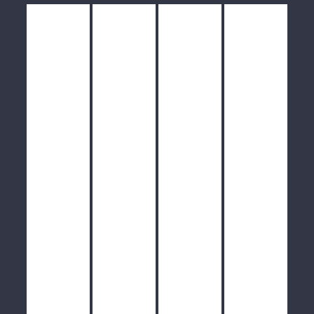
/
/
/
/