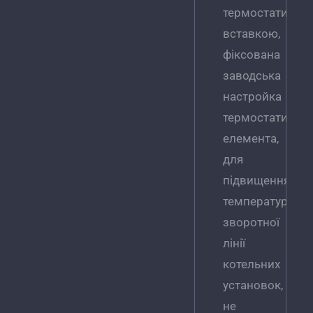
термостатично
вставкою,
фіксована
заводська
настройка
термостатично
елемента,
для
підвищення
температури
зворотної
лінії
котельних
установок,
не