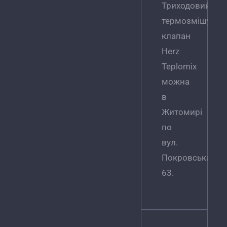
Триходовий
термозмішувал
клапан
Herz
Teplomix
можна
в
Житомирі
по
вул.
Покровська,
63.