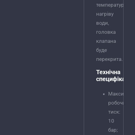
температури
нагріву
води,
головка
клапана
буде
перекрита.
Технічна
специфікація
Максимал
робочий
тиск:
10
бар;