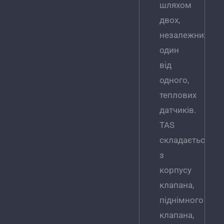
шляхом
двох,
незалежних
один
від
одного,
теплових
датчиків.
TAS
складається
з
корпусу
клапана,
піднімного
клапана,