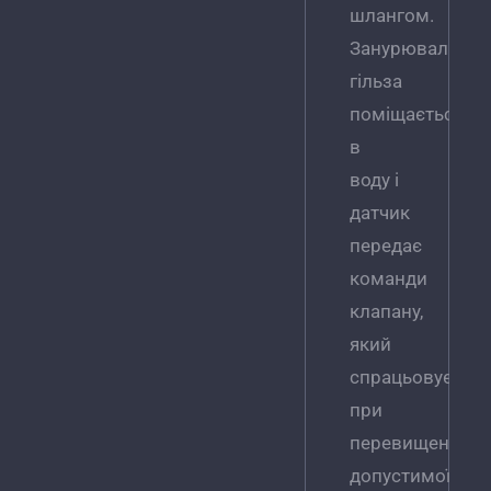
шлангом.
Занурювальна
гільза
поміщається
в
воду і
датчик
передає
команди
клапану,
який
спрацьовує
при
перевищенні
допустимої