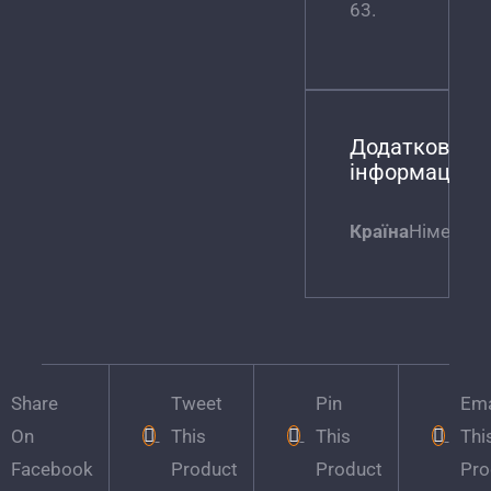
63.
Додаткова
інформація
Країна
Німеччи
Share
Tweet
Pin
Ema
On
This
This
Thi
Facebook
Product
Product
Pro