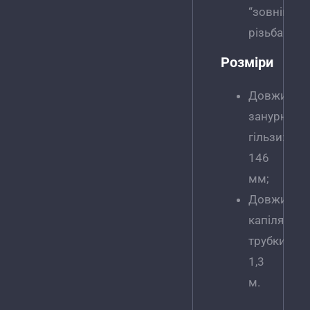
“зовнішня
різьба.
Розміри
Довжина
занурювал
гільзи:
146
мм;
Довжина
капілярної
трубки:
1,3
м.