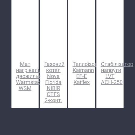
Мат
Газовий
Теплоізоляція
Стабілізатор
нагрівальний
котел
Kaimann
напруги
двожильний
Nova
EF-E
LVT
Warmstad
Florida
Kaiflex
АСН-250
WSM
NIBIR
CTFS
2-конт.