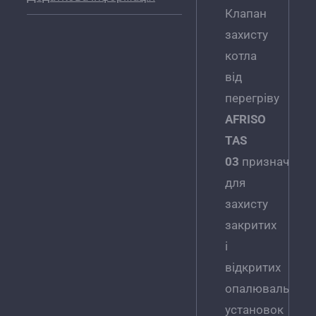
Клапан
захисту
котла
від
перегріву
AFRISO
TAS
03
призначени
для
захисту
закритих
і
відкритих
опалювальних
установок