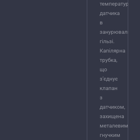
температурног
датчика
в
занурювальній
гільзі.
Капілярна
трубка,
що
з’єднує
клапан
з
датчиком,
захищена
металевим
гнучким