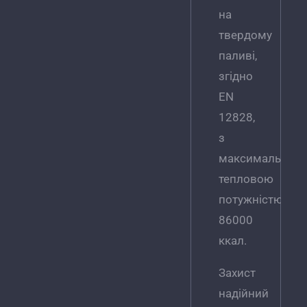
на
твердому
паливі,
згідно
EN
12828,
з
максимальною
тепловою
потужністю
86000
ккал.
Захист
надійний