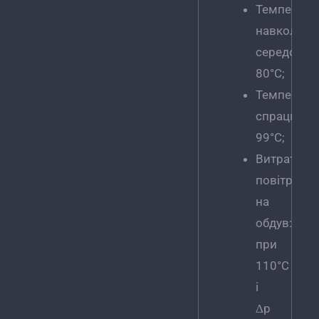
Температу
навколишн
середовищ
80°C;
Температу
спрацьову
99°C;
Витрата
повітря
на
обдув:
при
110°C
і
Δp